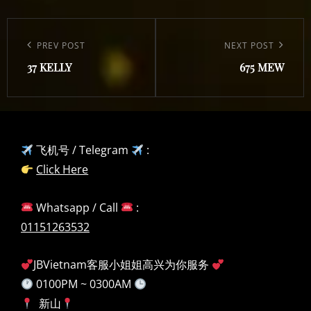
Post
navigation
Previous
PREV POST
Next
NEXT POST
37 KELLY
675 MEW
Post
Post
飞机号 / Telegram
:
Click Here
Whatsapp / Call
:
01151263532
JBVietnam客服小姐姐高兴为你服务
0100PM ~ 0300AM
新山