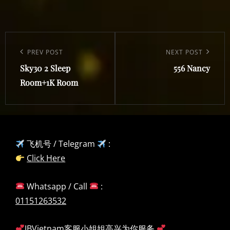
Post
navigation
Previous
PREV POST
Next
NEXT POST
Sky30 2 Sleep
556 Nancy
Post
Post
Room+1K Room
飞机号 / Telegram
:
Click Here
Whatsapp / Call
:
01151263532
JBVietnam客服小姐姐高兴为你服务