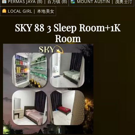
PERMAS JAYA (B) | 百万镇 (B)
MOUNT AUSTIN | 茂奥士汀
LOCAL GIRL | 本地美女
SKY 88 3 Sleep Room+1K
Room