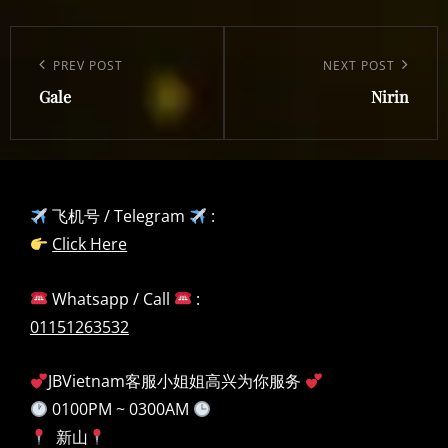
Post
navigation
Previous
PREV POST
Next
NEXT POST
Gale
Nirin
Post
Post
飞机号 / Telegram
:
Click Here
Whatsapp / Call
:
01151263532
JBVietnam客服小姐姐高兴为你服务
0100PM ~ 0300AM
新山