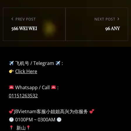
Post
navigation
Previous
PREV POST
Next
NEXT POST
566 WEI WEI
96 ANY
Post
Post
飞机号 / Telegram
:
Click Here
Whatsapp / Call
:
01151263532
JBVietnam客服小姐姐高兴为你服务
0100PM ~ 0300AM
新山