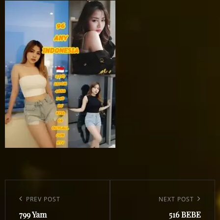
Post
navigation
Previous
PREV POST
Next
NEXT POST
799 Yam
516 BEBE
Post
Post